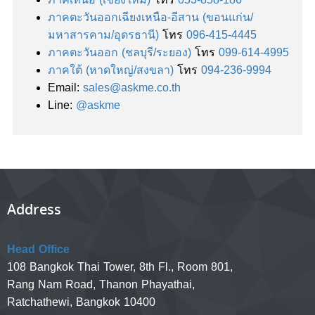
ภาคตะวันออกเฉียงเหนือ-อีสาน
(ขอนแก่น/
มหาสารคาม/อุดรธานี)
โทร
096-415-4445
ภาคตะวันออก (ชลบุรี/ระยอง)
โทร
099-614-4995
ภาคใต้ (หาดใหญ่/สงขลา)
โทร
094-236-9994
Email:
sales@askme.co.th
Line:
@askme
Post navigation
Address
Head Office
108 Bangkok Thai Tower, 8th Fl., Room 801,
Rang Nam Road, Thanon Phayathai,
Ratchathewi, Bangkok 10400