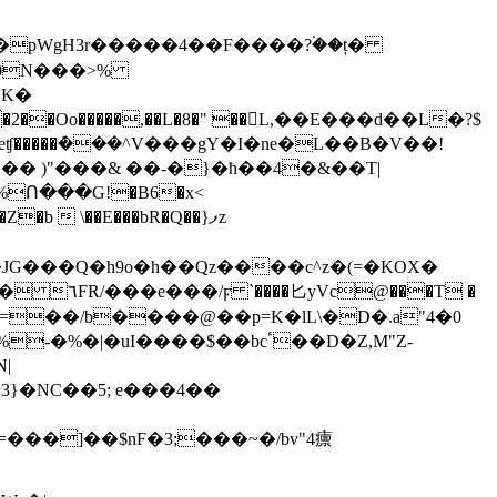
gH3r�����4��F��� �?۬��ț�
Q0N���>%
� )"���& ��-�}�ħ��4�&��T|
�%Ո���G!�B6�x<
�b  \��E���bR�Q
��}ފz
JG���Q�h9o�h��Qz����c^z�(=�KOX�
xu}=��/b����@��p=K�lL\�D�.a"4�0
uI����$��bcٴ��D�Z,M"Z-
|
���]��$nF�3;���~�/bv"4癝