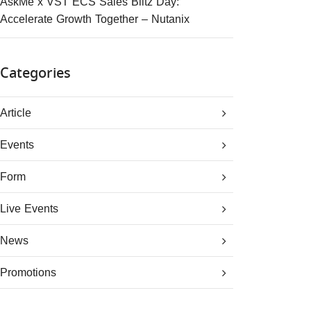
AskMe x VST ECS Sales Blitz Day:
Accelerate Growth Together – Nutanix
Categories
Article
Events
Form
Live Events
News
Promotions