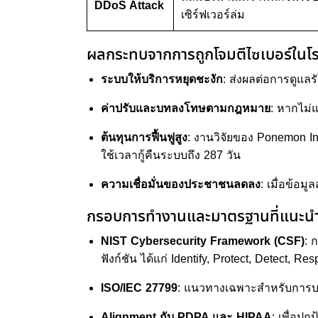
DDoS Attack
เซิร์ฟเวอร์ล่ม
ผลกระทบจากการถูกโจมตีไซเบอร์ใน
ระบบให้บริการหยุดชะงัก
: ส่งผลต่อการดูแลร
ค่าปรับและบทลงโทษตามกฎหมาย
: หากไม่
ต้นทุนการฟื้นฟูสูง
: งานวิจัยของ Ponemon Inst
ใช้เวลากู้คืนระบบถึง 287 วัน
ความเชื่อมั่นของประชาชนลดลง
: เมื่อข้อม
กรอบการทำงานและมาตรฐานที่แนะน
NIST Cybersecurity Framework (CSF)
: 
ฟังก์ชัน ได้แก่ Identify, Protect, Detect, R
ISO/IEC 27799
: แนวทางเฉพาะสำหรับการบ
Alignment กับ PDPA และ HIPAA
: เพื่อป