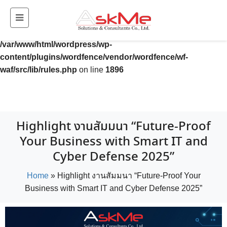
Deprecated
: preg_replace(): Passing null to parameter #3
($subject) of type array|string is deprecated in
/var/www/html/wordpress/wp-
content/plugins/wordfence/vendor/wordfence/wf-
waf/src/lib/rules.php
on line
1896
Highlight งานสัมมนา “Future-Proof
Your Business with Smart IT and
Cyber Defense 2025”
Home
»
Highlight งานสัมมนา “Future-Proof Your
Business with Smart IT and Cyber Defense 2025”